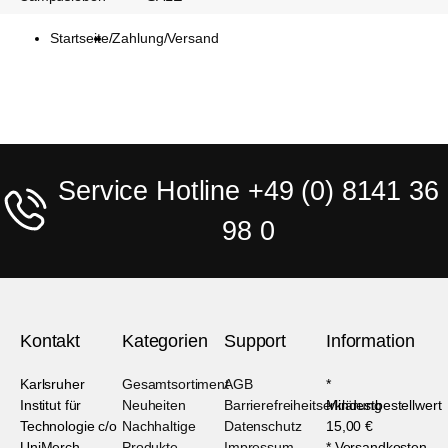
Startseite
/
Zahlung/Versand
Service Hotline +49 (0) 8141 36
98 0
Kontakt
Kategorien
Support
Information
Karlsruher
Gesamtsortiment
AGB
*
Institut für
Neuheiten
Barrierefreiheitserklärung
Mindestbestellwert
Technologie c/o
Nachhaltige
Datenschutz
15,00 €
UniMerch
Produkte
Impressum
* Versandkosten