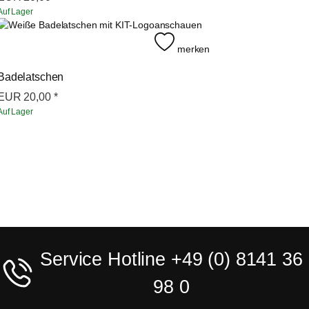
Auf Lager
anschauen
merken
Badelatschen
EUR
20,00
*
Auf Lager
Service Hotline +49 (0) 8141 36
98 0