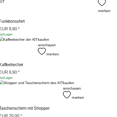
merken
Funktionsshirt
EUR
9,90
*
Auf Lager
kaufen
anschauen
merken
Kaffeebecher
EUR
9,90
*
Auf Lager
kaufen
anschauen
merken
Taschenschirm mit Shopper
EUR
20,00
*