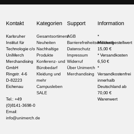
Kontakt
Kategorien
Support
Information
Karlsruher
Gesamtsortiment
AGB
*
Institut für
Neuheiten
Barrierefreiheitserklärung
Mindestbestellwert
Technologie c/o
Nachhaltige
Datenschutz
15,00 €
UniMerch
Produkte
Impressum
* Versandkosten
Merchandising
Konferenz- und
Widerruf
6,50 €
GmbH
Bürobedarf
Über Unimerch
*
Ringstr. 4-6
Kleidung und
Merchandising
Versandkostenfrei
D-82223
mehr
innerhalb
Eichenau
Campusleben
Deutschland ab
SALE
70,00 €
Tel.: +49
Warenwert
(0)8141-3698-0
Email:
info@unimerch.de