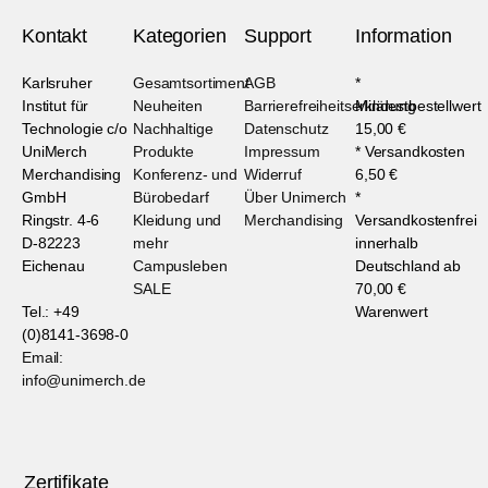
Kontakt
Kategorien
Support
Information
Karlsruher
Gesamtsortiment
AGB
*
Institut für
Neuheiten
Barrierefreiheitserklärung
Mindestbestellwert
Technologie c/o
Nachhaltige
Datenschutz
15,00 €
UniMerch
Produkte
Impressum
* Versandkosten
Merchandising
Konferenz- und
Widerruf
6,50 €
GmbH
Bürobedarf
Über Unimerch
*
Ringstr. 4-6
Kleidung und
Merchandising
Versandkostenfrei
D-82223
mehr
innerhalb
Eichenau
Campusleben
Deutschland ab
SALE
70,00 €
Tel.: +49
Warenwert
(0)8141-3698-0
Email:
info@unimerch.de
Zertifikate