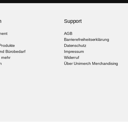
n
Support
ment
AGB
Barrierefreiheitserklärung
Produkte
Datenschutz
und Bürobedarf
Impressum
d mehr
Widerruf
n
Über Unimerch Merchandising