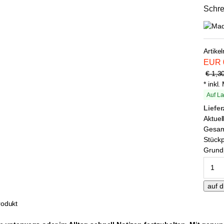
Schre
Artike
EUR
€ 1,3
* inkl
Auf La
Liefer
Aktuel
Gesa
Stückp
Grundp
odukt