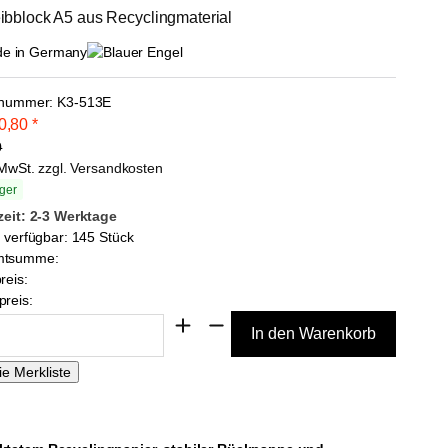
ibblock A5 aus Recyclingmaterial
lnummer:
K3-513E
0,80
*
0
. MwSt.
zzgl. Versandkosten
ger
zeit: 2-3 Werktage
l verfügbar: 145 Stück
mtsumme:
reis:
reis: