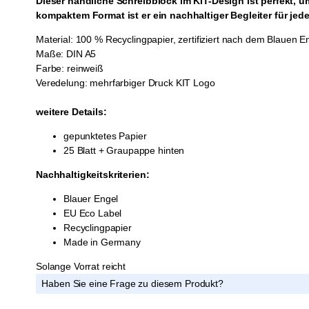
Dieser handliche Schreibblock im KIT-Design ist perfekt, 
kompaktem Format ist er ein nachhaltiger Begleiter für jede
Material: 100 % Recyclingpapier, zertifiziert nach dem Blauen 
Maße: DIN A5
Farbe: reinweiß
Veredelung: mehrfarbiger Druck KIT Logo
weitere Details:
gepunktetes Papier
25 Blatt + Graupappe hinten
Nachhaltigkeitskriterien:
Blauer Engel
EU Eco Label
Recyclingpapier
Made in Germany
Solange Vorrat reicht
Haben Sie eine Frage zu diesem Produkt?