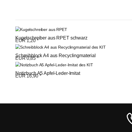
Kugelschreiber aus RPET schwarz
EUR
1,20
*
Schreibblock A4 aus Recyclingmaterial
EUR
0,85
*
Notizbuch A5 Apfel-Leder-Imitat
EUR
16,90
*