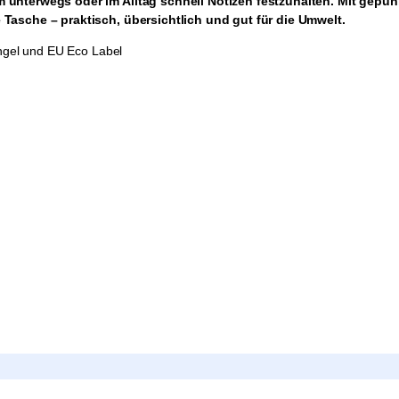
um unterwegs oder im Alltag schnell Notizen festzuhalten. Mit gep
 Tasche – praktisch, übersichtlich und gut für die Umwelt.
Engel und EU Eco Label