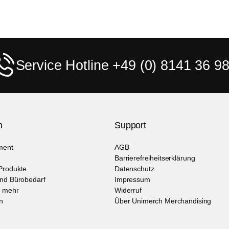
Service Hotline +49 (0) 8141 36 98
n
Support
ment
AGB
Barrierefreiheitserklärung
Produkte
Datenschutz
und Bürobedarf
Impressum
d mehr
Widerruf
n
Über Unimerch Merchandising