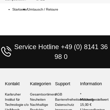
Startseite
/
Umtausch / Retoure
Service Hotline +49 (0) 8141 36
98 0
Kontakt
Kategorien
Support
Information
Karlsruher
Gesamtsortiment
AGB
*
Institut für
Neuheiten
Barrierefreiheitserklärung
Mindestbestellwert
Technologie c/o
Nachhaltige
Datenschutz
15,00 €
UniMerch
Produkte
Impressum
* Versandkosten